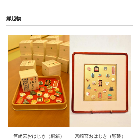
縁起物
筥崎宮おはじき（額装）
筥崎宮おはじき（桐箱）