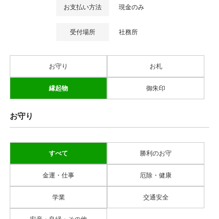
お支払い方法
現金のみ
受付場所
社務所
お守り
お札
縁起物
御朱印
お守り
すべて
勝利のお守
金運・仕事
厄除・健康
学業
交通安全